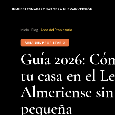
INMUEBLES
MAPA
ZONAS
OBRA NUEVA
INVERSIÓN
INMUEBLES
Inicio
·
Blog
·
Área del Propietario
MAPA
ÁREA DEL PROPIETARIO
ZONAS
Guía 2026: Có
OBRA NUEVA
tu casa en el L
INVERSIÓN
NOSOTROS
Almeriense sin 
BLOG
pequeña
CONTACTO