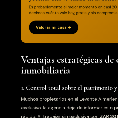
Es probablemente el mejor momento en casi 20 
decimos cuánto vale hoy, gratis y sin compromis
Valorar mi casa →
Ventajas estratégicas de 
inmobiliaria
1. Control total sobre el patrimonio y
Muchos propietarios en el Levante Almeriens
exclusiva, la agencia deja de informarles o p
rápido. Al trabajar sin exclusiva con
ZAR 20