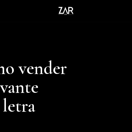
mo vender
evante
letra