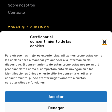
Sobre nosotros
Contacto
ZONAS QUE CUBRIMOS
Gestionar el
Garrucha
Mojácar
Vera
Vera Playa
consentimiento de las
cookies
Turre
Pulpí
Ver todas las zonas
Para ofrecer las mejores experiencias, utilizamos tecnologías como
las cookies para almacenar y/o acceder a la información del
DÓNDE ESTAMOS
dispositivo. El consentimiento de estas tecnologías nos permitirá
procesar datos como el comportamiento de navegación o las
Calle Mayor 48,
identificaciones únicas en este sitio. No consentir o retirar el
04630 Garrucha, Almería
consentimiento, puede afectar negativamente a ciertas
características y funciones.
+34 950 13 29 49
info@zar2010.com
Aceptar
Denegar