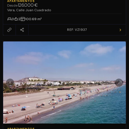
APARTAMENTOS
126.000 €
Desde
Vera, Calle Juan Cuadrado
3
2
100.69 m²
REF: VZ1937
APARTAMENTOS