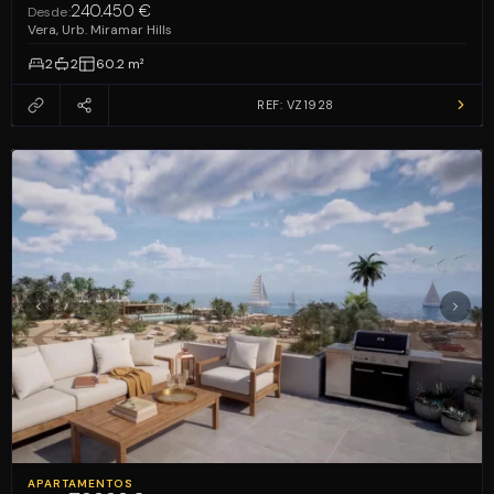
240.450 €
Desde:
Vera, Urb. Miramar Hills
2
2
60.2 m²
REF: VZ1928
APARTAMENTOS