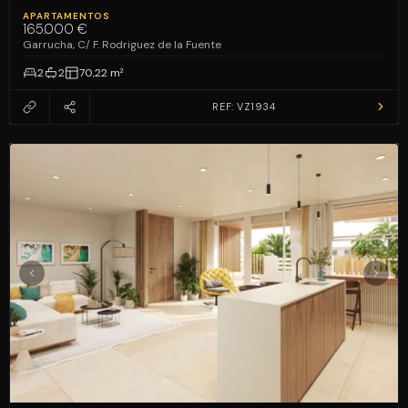
APARTAMENTOS
165.000 €
Garrucha, C/ F. Rodriguez de la Fuente
2
2
70,22 m²
REF: VZ1934