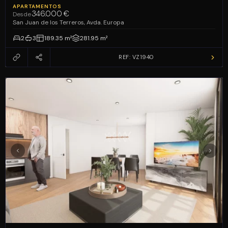
APARTAMENTOS
346.000 €
Desde
San Juan de los Terreros, Avda. Europa
2
3
189.35 m²
281.95 m²
REF: VZ1940