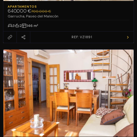
APARTAMENTOS
640.000 €
700.000 €
Garrucha, Paseo del Malecón
3
2
146 m²
REF: VZ1891