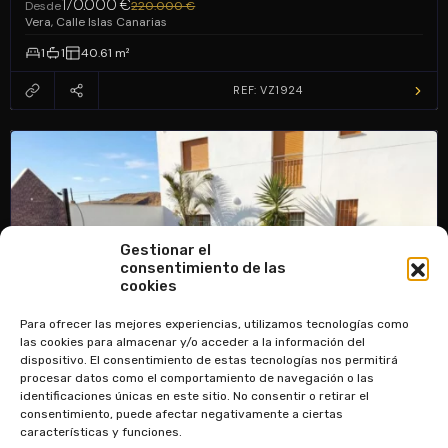
170.000 €
Desde
220.000 €
Vera, Calle Islas Canarias
1
1
40.61 m²
REF: VZ1924
Gestionar el
consentimiento de las
cookies
Para ofrecer las mejores experiencias, utilizamos tecnologías como
las cookies para almacenar y/o acceder a la información del
dispositivo. El consentimiento de estas tecnologías nos permitirá
procesar datos como el comportamiento de navegación o las
identificaciones únicas en este sitio. No consentir o retirar el
consentimiento, puede afectar negativamente a ciertas
características y funciones.
APARTAMENTOS