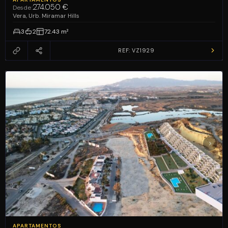
274.050 €
Desde:
Vera, Urb. Miramar Hills
3
2
72.43 m²
REF: VZ1929
APARTAMENTOS