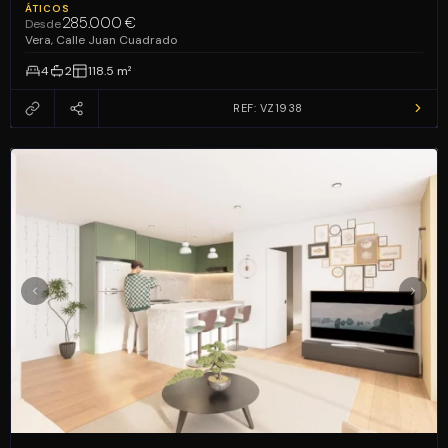
ÁTICOS
285.000 €
Desde
Vera, Calle Juan Cuadrado
4
2
118.5 m²
REF: VZ1938