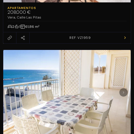
APARTAMENTOS
VENDE TU CASA
208.000 €
Vera, Calle Las Pitas
2
1
61,86 m²
ES
ENG
REF: VZ1959