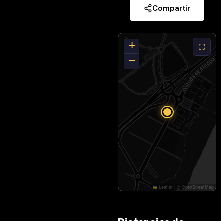
caminando
Compartir
del centro
del pueblo
,
donde
+
encontrarás
−
restaurantes,
comercios,
supermercados,
cafeterías y
todos los
servicios
necesarios. Un
entorno
tranquilo,
residencial y al
mismo tiempo
Leaflet
|
©
OpenStreetMap
bien
conectado,