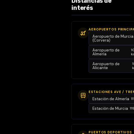
Distancias de
ideal tanto
interés
para vivir todo
el año como
para disfrutar
AEROPUERTOS PRINCIP
de una
Aeropuerto de Murcia
segunda
(Corvera)
residencia
Aeropuerto de
1
frente al
Almería
k
Mediterráneo.
Aeropuerto de
1
Alicante
Distribución de la
villa
Las villas de El
Yado son
ESTACIONES AVE / TRE
viviendas
Estación de Almería
1
independientes
Estación de Murcia
11
diseñadas
para ofrecer
máximo
PUERTOS DEPORTIVOS