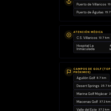
confort,
Puerto de Villaricos
13
privacidad y
Puerto de Águilas
15.
espacio:
3
dormitorios
ATENCIÓN MÉDICA
3 baños y 1
C.S. Villaricos
13.7 km
aseo
Hospital La
Inmaculada
Amplio
salón-
comedor-
cocina
CAMPOS DE GOLF (TOP
PRÓXIMOS)
abierto y
Aguilón Golf
8.7 km
luminoso
Desert Springs
25.7 k
Jardín
Marina Golf Mojácar
2
privado
con porche
Macenas Golf
37.2 km
Terraza
Valle del Este
37.2 km