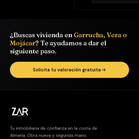
privada
Solárium
privado
en
cubierta
¿Buscas vivienda en
Garrucha, Vera o
Garaje
Mojácar
? Te ayudamos a dar el
propio en
siguiente paso.
planta
sótano
Solicita tu valoración gratuita
La distribución
se desarrolla
en varias
plantas, con
espacios
generosos en
ambas zonas
Tu inmobiliaria de confianza en la costa de
(de día y de
Almería. Obra nueva y segunda mano.
noche) y