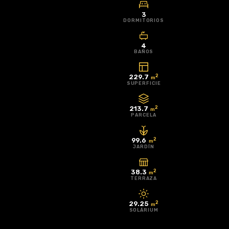
Europa de
3
San Juan de
DORMITORIOS
los Terreros
,
en el municipio
4
BAÑOS
de Pulpí, al
norte de la
2
229.7
m
Costa de
SUPERFICIE
Almería
. Una
oportunidad
2
213.7
m
PARCELA
única para
adquirir una
2
99.6
m
villa moderna,
JARDÍN
amplia y
2
38.3
eficiente en
m
TERRAZA
una de las
ubicaciones
2
29.25
m
más
SOLÁRIUM
demandadas