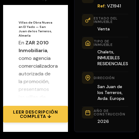
Ref:
VZ1941
VENDE TU CASA
ESTADO DEL
INMUEBLE
Villas de Obra Nueva
en El Yado — San
Venta
ES
ENG
Juan de los Terreros,
Almería
TIPO DE
En
ZAR 2010
INMUEBLE
Inmobiliaria
,
Chalets,
INMUEBLES
como agencia
RESIDENCIALES
comercializadora
autorizada de
DIRECCIÓN
la promoción,
San Juan de
presentamos
los Terreros,
las
villas de
Avda. Europa
obra nueva
AÑO DE
LEER DESCRIPCIÓN
del
CONSTRUCCIÓN
COMPLETA ↓
residencial El
2026
Yado
, situadas
en la
Avenida