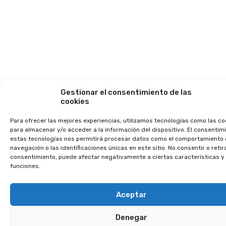
madera,
ventanas con
vidrio bajo
emisivo de
alto
rendimiento,
suelos de gres
Gestionar el consentimiento de las
porcelánico
cookies
de primera
calidad,
Para ofrecer las mejores experiencias, utilizamos tecnologías como las co
escaleras
para almacenar y/o acceder a la información del dispositivo. El consentim
estas tecnologías nos permitirá procesar datos como el comportamiento
interiores
navegación o las identificaciones únicas en este sitio. No consentir o retira
revestidas de
consentimiento, puede afectar negativamente a ciertas características y
funciones.
porcelánico
con
barandillas de
Aceptar
vidrio y acero
Denegar
inoxidable,