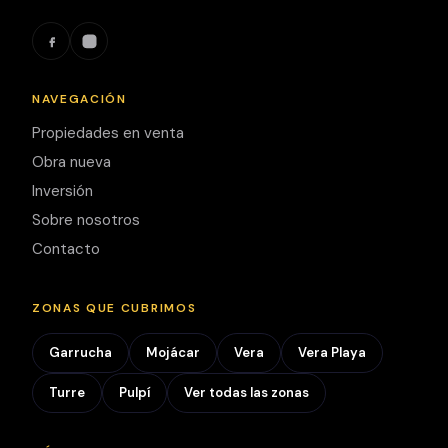
grandes
ventanales
que
aprovechan al
NAVEGACIÓN
máximo la luz
Propiedades en venta
natural y el
Obra nueva
clima
Inversión
mediterráneo.
Sobre nosotros
El solárium
privado en
Contacto
cubierta es
uno de los
ZONAS QUE CUBRIMOS
grandes
protagonistas
Garrucha
Mojácar
Vera
Vera Playa
de la villa, con
Turre
Pulpí
Ver todas las zonas
espacio para
zona de estar,
comedor