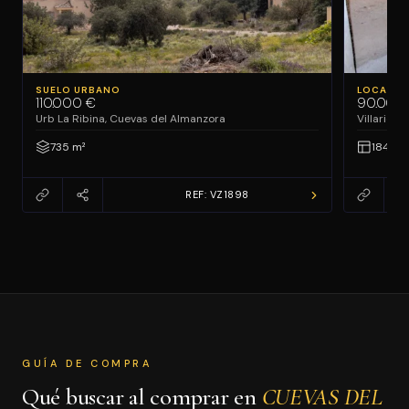
SUELO URBANO
LOCALES
110.000 €
90.000
Urb La Ribina, Cuevas del Almanzora
Villaricos
735 m²
184 m²
REF: VZ1898
GUÍA DE COMPRA
Qué buscar al comprar en
CUEVAS DEL