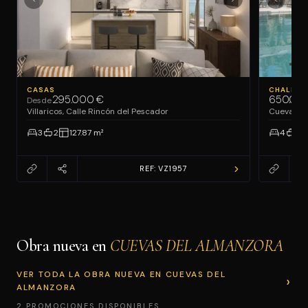
CASAS
CHALETS
295.000 €
650.00
Desde
Villaricos, Calle Rincón del Pescador
Cuevas de
3
2
127.87 m²
4
4
REF: VZ1957
Obra nueva en
CUEVAS DEL ALMANZORA
VER TODA LA OBRA NUEVA EN CUEVAS DEL
ALMANZORA
2 PROMOCIONES DISPONIBLES