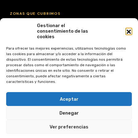
ZONAS QUE CUBRIMOS
Gestionar el
Garrucha
Mojácar
Vera
Vera Playa
consentimiento de las
cookies
Turre
Pulpí
Ver todas las zonas
Para ofrecer las mejores experiencias, utilizamos tecnologías como
las cookies para almacenar y/o acceder a la información del
DÓNDE ESTAMOS
dispositivo. El consentimiento de estas tecnologías nos permitirá
procesar datos como el comportamiento de navegación o las
Calle Mayor 48,
identificaciones únicas en este sitio. No consentir o retirar el
04630 Garrucha, Almería
consentimiento, puede afectar negativamente a ciertas
características y funciones.
+34 950 13 29 49
info@zar2010.com
Aceptar
Denegar
Ver preferencias
© 2026 ZAR 2010 S.L. — Todos los derechos reservados.
Inmobiliaria en Garrucha, Vera y Mojácar.
Aviso legal
Privacidad
Cookies
Gestionar cookies