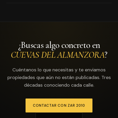
duraciu00f3n ofrece buena estabilidad.
Excelente. El municipio estu00e1 a 5 minutos de la
autovu00eda AP-7, a 1 hora del aeropuerto de
Almeru00eda y a 1 hora y 30 minutos del aeropuerto de
Murcia-Corvera.
¿Buscas algo concreto en
CUEVAS DEL ALMANZORA
?
Cuéntanos lo que necesitas y te enviamos
propiedades que aún no están publicadas. Tres
décadas conociendo cada calle.
CONTACTAR CON ZAR 2010