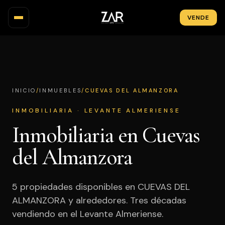
VENDE
INMUEBLES
MAPA
/
/
CUEVAS DEL ALMANZORA
INICIO
INMUEBLES
ZONAS
INMOBILIARIA · LEVANTE ALMERIENSE
OBRA NUEVA
Inmobiliaria en Cuevas
INVERSIÓN
del Almanzora
NOSOTROS
5 propiedades disponibles en CUEVAS DEL
BLOG
ALMANZORA y alrededores. Tres décadas
CONTACTO
vendiendo en el Levante Almeriense.