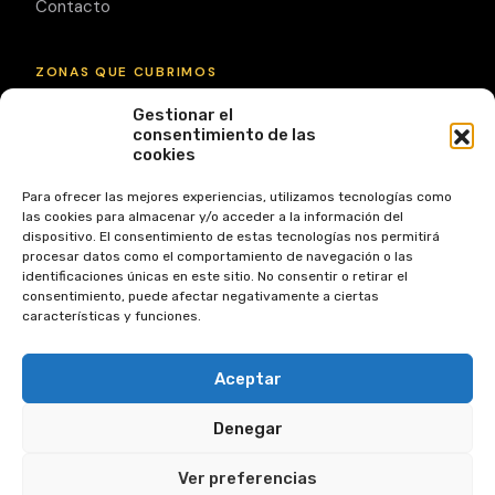
Contacto
ZONAS QUE CUBRIMOS
Gestionar el
Garrucha
Mojácar
Vera
Vera Playa
consentimiento de las
cookies
Turre
Pulpí
Ver todas las zonas
Para ofrecer las mejores experiencias, utilizamos tecnologías como
las cookies para almacenar y/o acceder a la información del
DÓNDE ESTAMOS
dispositivo. El consentimiento de estas tecnologías nos permitirá
procesar datos como el comportamiento de navegación o las
Calle Mayor 48,
identificaciones únicas en este sitio. No consentir o retirar el
04630 Garrucha, Almería
consentimiento, puede afectar negativamente a ciertas
características y funciones.
+34 950 13 29 49
info@zar2010.com
Aceptar
Denegar
Ver preferencias
© 2026 ZAR 2010 S.L. — Todos los derechos reservados.