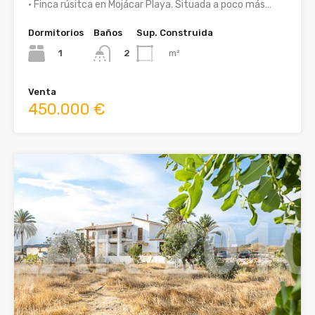
• Finca rúsitca en Mojácar Playa. Situada a poco más…
Dormitorios
Baños
Sup. Construida
1
m²
2
Venta
450.000 €