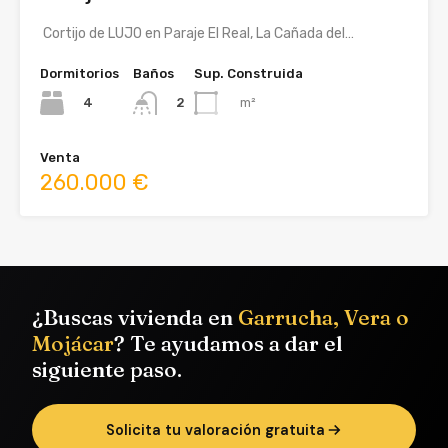
Cortijo de LUJO en Paraje El Real, La Cañada del…
Dormitorios
Baños
Sup. Construida
4
m²
2
Venta
260.000 €
¿Buscas vivienda en
Garrucha, Vera o
Mojácar
? Te ayudamos a dar el
siguiente paso.
Solicita tu valoración gratuita