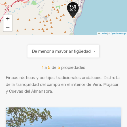
VENDE TU CASA
+
−
ES
ENG
Leaflet
|
©
OpenStreetMap
De menor a mayor antigüedad
1
a
5
de
5
propiedades
Fincas rústicas y cortijos tradicionales andaluces. Disfruta
de la tranquilidad del campo en el interior de Vera, Mojácar
y Cuevas del Almanzora.