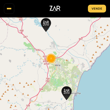
VENDE
INMUEBLES
MAPA
ZONAS
OBRA NUEVA
2
INVERSIÓN
NOSOTROS
BLOG
CONTACTO