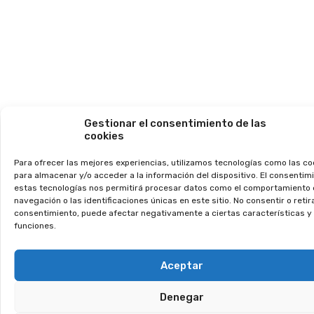
aproximada
de 9.000
habitantes. Su
clima cálido,
sus hermosas
playas de
arena dorada
Gestionar el consentimiento de las
y su exquisita
cookies
gastronomía
Para ofrecer las mejores experiencias, utilizamos tecnologías como las co
basada en
para almacenar y/o acceder a la información del dispositivo. El consentim
mariscos y
estas tecnologías nos permitirá procesar datos como el comportamiento
navegación o las identificaciones únicas en este sitio. No consentir o retira
pescados
consentimiento, puede afectar negativamente a ciertas características y
frescos la
funciones.
convierten en
una de las
Aceptar
localidades
más atractivas
Denegar
para residir o