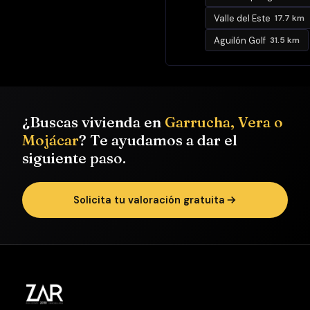
Carmen
Méndez)
Valle del Este
17.7 km
Aguilón Golf
31.5 km
🔹 Baño
completo con
bañera y
ventilación
natural, con
¿Buscas vivienda en
Garrucha, Vera o
ventana al
Mojácar
? Te ayudamos a dar el
patio privado
siguiente paso.
Solicita tu valoración gratuita
🎯 Extras y
acabados:
✔ Cocina
amueblada y
equipada