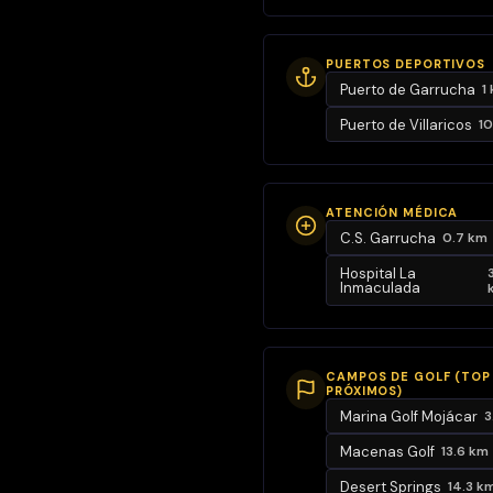
luminoso con
vistas a Calle
PUERTOS DEPORTIVOS
Alfonso XIII
Puerto de Garrucha
1
🔹 Cocina
Puerto de Villaricos
10
independiente,
con ventana y
vistas a Calle
ATENCIÓN MÉDICA
Sor Carmen
C.S. Garrucha
0.7 km
Méndez
Hospital La
Inmaculada
🔹 2
dormitorios
dobles (uno
CAMPOS DE GOLF (TOP
con vistas a
PRÓXIMOS)
Calle Alfonso
Marina Golf Mojácar
3
XIII y otro a
Macenas Golf
13.6 km
Calle Sor
Desert Springs
14.3 k