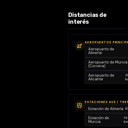
orientación
Oeste (sol de
Distancias de
tarde) y
interés
Norte✔
Edificio con
ascensor✔
AEROPUERTOS PRINCIP
Solárium
Aeropuerto de
Almería
comunitario
con
Aeropuerto de Murcia
(Corvera)
impresionantes
vistas al mar y
Aeropuerto de
2
Alicante
k
al pueblo
🏠
Distribución
ESTACIONES AVE / TRE
de la vivienda:
Estación de Almería
8
Estación de
14
🔹 Salón-
Murcia
k
comedor