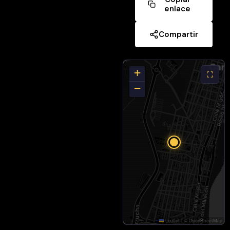
centro
enlace
médico,
colegios y
Compartir
transporte
público a
pocos pasos.
+
−
✨
Características
principales:
✔ Superficie:
61 m²
construidos✔
Patio privado
para mayor
privacidad y
confort✔
Leaflet
|
©
OpenStreetMap
Esquina con