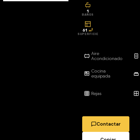
Garrucha. Su
excelente
1
BAÑOS
ubicación, a
solo 300
2
61
m
metros del
SUPERFICIE
paseo
marítimo y la
Aire
playa, te
Acondicionado
permitirá
Cocina
disfrutar del
equipada
estilo de vida
mediterráneo
Rejas
con la
comodidad de
tener
restaurantes,
Contactar
supermercados,
comercios,
Copiar