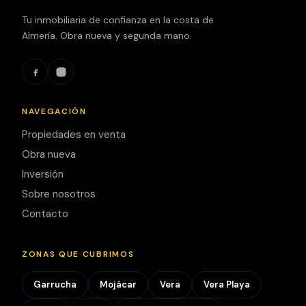
✔ Aire
acondicionado
Tu inmobiliaria de confianza en la costa de
(frío/calor) en
Almería. Obra nueva y segunda mano.
toda la
vivienda
✔ Puerta de
seguridad
NAVEGACIÓN
para mayor
Propiedades en venta
tranquilidad
Obra nueva
✔ Ventanas
Inversión
de aluminio
Sobre nosotros
con doble
Contacto
acristalamiento,
perfecto
ZONAS QUE CUBRIMOS
aislamiento
térmico y
Garrucha
Mojácar
Vera
Vera Playa
acústico