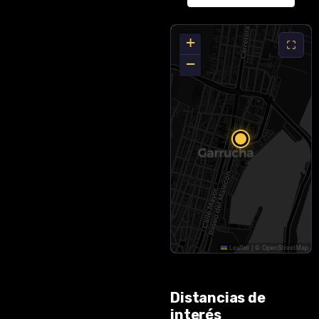
estilo.
Con
116 m²
+
construidos
−
y orientación
sur, cada
estancia
recibe luz
natural a lo
largo del día.
Las vistas al
mar se captan
desde el
salón-
comedor, la
Leaflet
|
©
OpenStreetMap
cocina —a
través del
Distancias de
práctico
interés