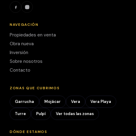
Se
complementa
con un baño
NAVEGACIÓN
completo con
Propiedades en venta
bañera y un
Obra nueva
aseo para
invitados.
Inversión
Sobre nosotros
La vivienda se
Contacto
entrega
amueblada y
con cocina
ZONAS QUE CUBRIMOS
equipada
,
lista para
Garrucha
Mojácar
Vera
Vera Playa
entrar a vivir.
Turre
Pulpí
Ver todas las zonas
Además,
dispone de
portero
DÓNDE ESTAMOS