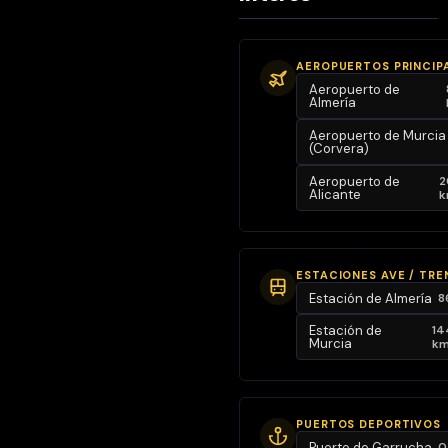
pasaplatos—,
la terraza
privada y dos
AEROPUERTOS PRINCIP
de los cuatro
Aeropuerto de
dormitorios,
Almería
creando una
Aeropuerto de Murcia
(Corvera)
atmósfera
única que
Aeropuerto de
2
Alicante
k
fusiona
interior y
exterior. La
cocina
ESTACIONES AVE / TRE
Estación de Almería
8
independiente,
amplia,
Estación de
14
Murcia
k
equipada con
lavadero y
pasaplatos al
salón, es ideal
PUERTOS DEPORTIVOS
Puerto de Garrucha
0