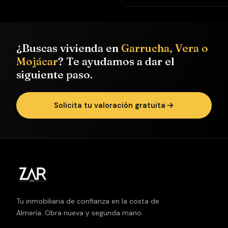
perfecta para
relajarse
contemplando
¿Buscas vivienda en
Garrucha, Vera o
el entorno
Mojácar
? Te ayudamos a dar el
náutico. En
siguiente paso.
cuanto a la
distribución,
cuenta con
Solicita tu valoración gratuita
cuatro
dormitorios —
tres dobles y
uno individual
—: dos dan al
exterior,
mientras que
los otros dos
Tu inmobiliaria de confianza en la costa de
se orientan a
Almería. Obra nueva y segunda mano.
patio de luces.