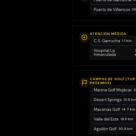
para quienes
disfrutan
Puerto de Villaricos
10
cocinando
con vistas
abiertas.
ATENCIÓN MÉDICA
C.S. Garrucha
1.1 km
El salón-
comedor
Hospital La
Inmaculada
destaca por
su generoso
tamaño y
CAMPOS DE GOLF (TOP
ventanal que
PRÓXIMOS)
inunda de luz y
Marina Golf Mojácar
3
del atractivo
Desert Springs
13.6 k
paisaje del
Macenas Golf
14.7 km
puerto. Desde
allí, se accede
Valle del Este
18.8 km
a una terraza
Aguilón Golf
30.8 km
de unos 4 m²,