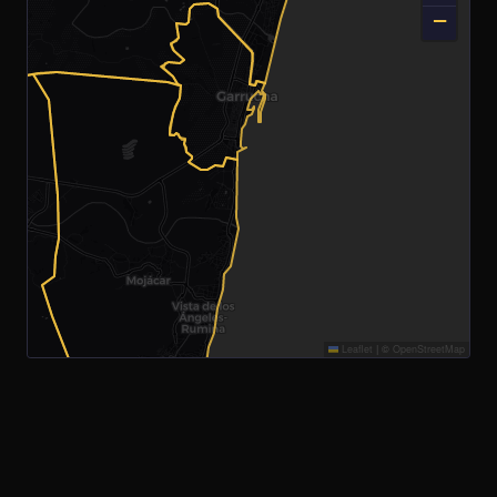
−
Leaflet
|
©
OpenStreetMap