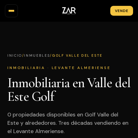
VENDE
INMUEBLES
MAPA
/
/
GOLF VALLE DEL ESTE
INICIO
INMUEBLES
ZONAS
INMOBILIARIA · LEVANTE ALMERIENSE
OBRA NUEVA
Inmobiliaria en Valle del
INVERSIÓN
Este Golf
NOSOTROS
0 propiedades disponibles en Golf Valle del
BLOG
Este y alrededores. Tres décadas vendiendo en
CONTACTO
el Levante Almeriense.