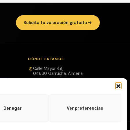
Solicita tu valoración gratuita
DÓNDE ESTAMOS
Calle Mayor 48,
04630 Garrucha, Almería
+34 950 13 29 49
urre
info@zar2010.com
nas
Denegar
Ver preferencias