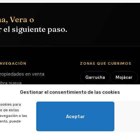
a, Vera o
el siguiente paso.
AVEGACIÓN
ZONAS QUE CUBRIMOS
ropiedades en venta
Garrucha
Mojácar
bra nueva
Vera
Vera Playa
T
nversión
Gestionar el consentimiento de las cookies
obre nosotros
Pulpí
Ver todas las zo
cookies para
ontacto
to de estas
avegación o las
Aceptar
iento, puede