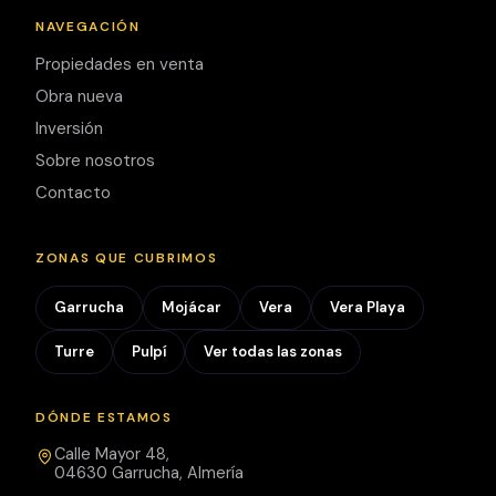
NAVEGACIÓN
Garrucha es
Propiedades en venta
una
Obra nueva
encantadora
Inversión
localidad de
Sobre nosotros
orígenes
Contacto
pesqueros
situada a
orillas del Mar
ZONAS QUE CUBRIMOS
Mediterráneo,
en la comarca
Garrucha
Mojácar
Vera
Vera Playa
del Levante
Turre
Pulpí
Ver todas las zonas
Almeriense,
rodeada de
populares
DÓNDE ESTAMOS
localidades
Calle Mayor 48,
como Mojácar
04630 Garrucha, Almería