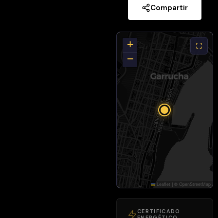
Compartir
terraza
privada de 7
m2 y unas
+
fabulosas
vistas
−
frontales al
mar.
• Se distribuye
en un
pequeño
pasillo a
través del cual
se accede,
nada más
entrar a la
Leaflet
|
©
OpenStreetMap
izquierda, a la
cocina
CERTIFICADO
ENERGÉTICO