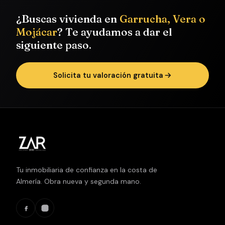
ducha y otro
¿Buscas vivienda en
Garrucha, Vera o
con bañera.
Mojácar
? Te ayudamos a dar el
• La vivienda
siguiente paso.
se entrega
vacía pero con
Solicita tu valoración gratuita
la cocina
amueblada.
Además
dispone de
ventanas de
aluminio,
suelos de
mármol y
Tu inmobiliaria de confianza en la costa de
portero
Almería. Obra nueva y segunda mano.
electrónico.