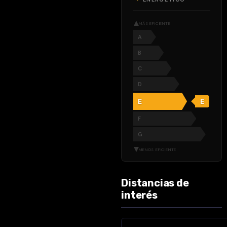
independiente
con lavadero,
MÁS EFICIENTE
al frente, con
A
el amplio salón
B
comedor con
ventana
C
corredera que
D
da acceso a la
E
E
terraza
privada con
F
privilegiadas
G
vistas al mar,
MENOS EFICIENTE
al puerto
deportivo y al
paseo
Distancias de
interés
marítimo. Una
auténtica
imagen de