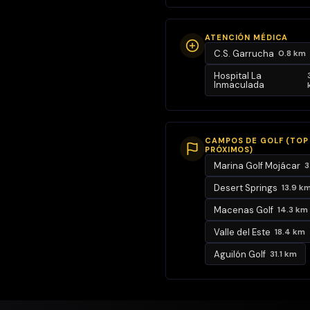
(uno doble y
otro
ATENCIÓN MÉDICA
individual) y el
C.S. Garrucha
0.8 km
principal con
Hospital La
armario
Inmaculada
empotrado,
vistas al mar y
ventana
CAMPOS DE GOLF (TOP
corredera con
PRÓXIMOS)
salida directa
Marina Golf Mojácar
3
a la terraza. En
Desert Springs
13.9 k
esta misma
Macenas Golf
14.3 km
zona de la
Valle del Este
18.4 km
casa
encontramos
Aguilón Golf
31.1 km
un baño de
invitados con
plato de