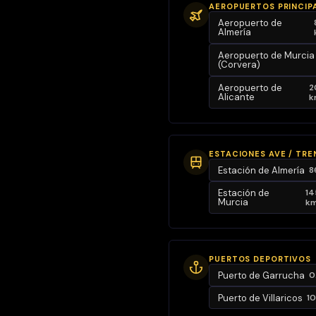
postal viendo
AEROPUERTOS PRINCIP
Aeropuerto de
la entrada y
Almería
salida de
Aeropuerto de Murcia
barcos
(Corvera)
pesqueros y
Aeropuerto de
2
deportivos. Al
Alicante
k
final del pasillo,
también a
mano
ESTACIONES AVE / TRE
izquierda,
Estación de Almería
8
damos con la
Estación de
14
zona de
Murcia
k
descanso de
la vivienda: 3
dormitorios,
PUERTOS DEPORTIVOS
dos interiores
Puerto de Garrucha
0
con ventana a
Puerto de Villaricos
1
patio de luces