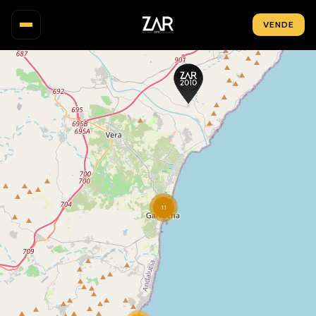
VENDE
INMUEBLES
MAPA
ZONAS
OBRA NUEVA
INVERSIÓN
11
NOSOTROS
BLOG
CONTACTO