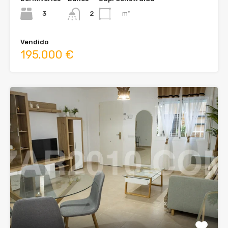
3
m²
2
Vendido
195.000 €