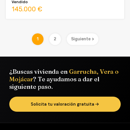
Vendido
145.000 €
1
2
Siguiente
¿Buscas vivienda en
Garrucha, Vera o
Mojácar
? Te ayudamos a dar el
siguiente paso.
Solicita tu valoración gratuita