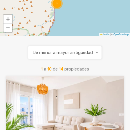
2
VENDE TU CASA
+
−
ES
ENG
Leaflet
|
©
OpenStreetMap
De menor a mayor antigüedad
1
a
10
de
14
propiedades