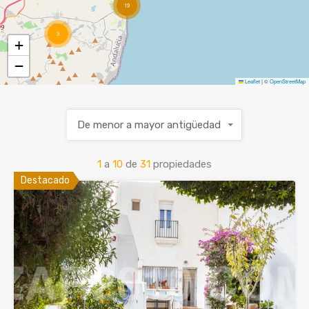
19
VENDE TU CASA
3
+
−
ES
ENG
Leaflet
|
©
OpenStreetMap
De menor a mayor antigüedad
1
a
10
de
31
propiedades
Destacado