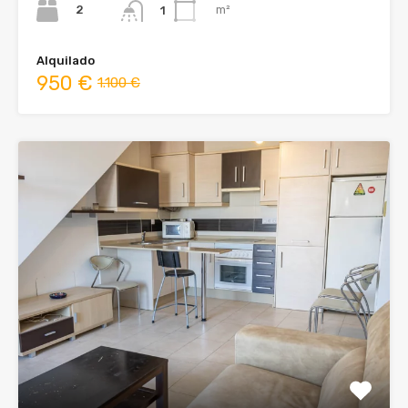
2
m²
1
Alquilado
950 €
1.100 €