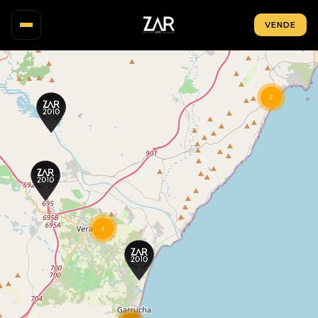
VENDE
INMUEBLES
2
MAPA
ZONAS
OBRA NUEVA
INVERSIÓN
NOSOTROS
4
BLOG
CONTACTO