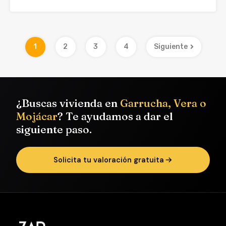
1
2
3
4
Siguiente
¿Buscas vivienda en
Garrucha, Vera o
Mojácar
? Te ayudamos a dar el
siguiente paso.
Solicita tu valoración gratuita