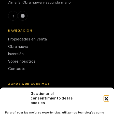
Almería. Obra nueva y segunda mano.
NAVEGACIÓN
Propiedades en venta
Obra nueva
Inversión
Sobre nosotros
Contacto
ZONAS QUE CUBRIMOS
Gestionar el
Garrucha
Mojácar
Vera
Vera Playa
consentimiento de las
cookies
Turre
Pulpí
Ver todas las zonas
Para ofrecer las mejores experiencias, utilizamos tecnologías como