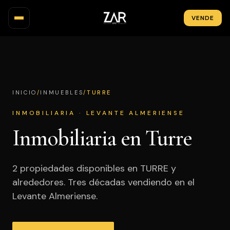
VENDE
INMUEBLES
MAPA
/
/
TURRE
INICIO
INMUEBLES
ZONAS
INMOBILIARIA · LEVANTE ALMERIENSE
OBRA NUEVA
Inmobiliaria en Turre
INVERSIÓN
2 propiedades disponibles en TURRE y
NOSOTROS
alrededores. Tres décadas vendiendo en el
BLOG
Levante Almeriense.
CONTACTO