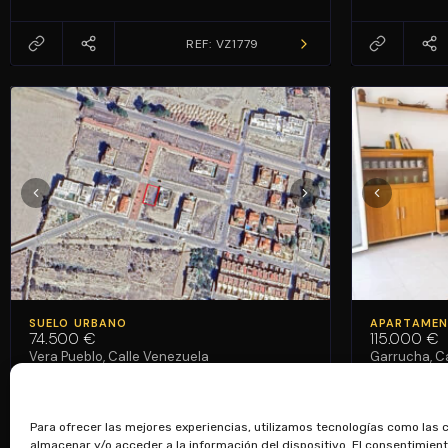
REF: VZ1779
VENDIDO
VENDID
SUELO URBANO
APARTAME
74.500 €
115.000 €
Vera Pueblo, Calle Venezuela
Garrucha, Ca
313 m²
1
1
55,
Para ofrecer las mejores experiencias, utilizamos tecnologías como las 
REF: VZ1883
almacenar y/o acceder a la información del dispositivo. El consentimien