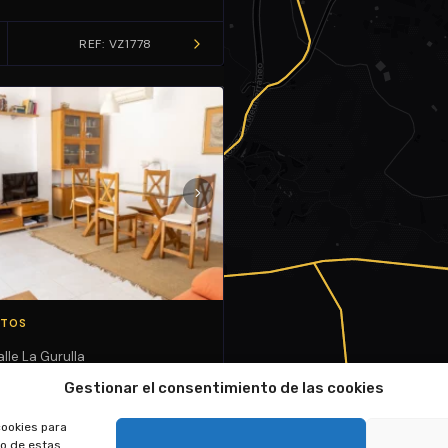
VENDE TU CASA
REF: VZ1778
ES
ENG
O
NTOS
lle La Gurulla
Gestionar el consentimiento de las cookies
2 m²
cookies para
REF: VZ1415
to de estas