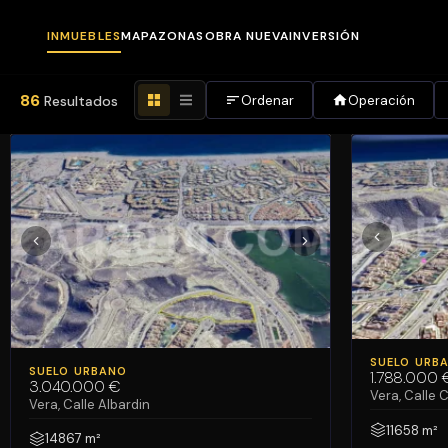
INMUEBLES
MAPA
ZONAS
OBRA NUEVA
INVERSIÓN
Casas y Pisos en
86
INMUEBLES
Resultados
Ordenar
Operación
MAPA
ZONAS
OBRA NUEVA
INVERSIÓN
NOSOTROS
VENDID
VENDIDO
SUELO URB
SUELO URBANO
BLOG
1.788.000 
3.040.000 €
Vera, Calle
Vera, Calle Albardin
CONTACTO
11658 m²
14867 m²