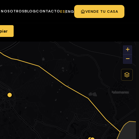
NOSOTROS
BLOG
CONTACTO
ES
ENG
VENDE TU CASA
a, Vera y Mojácar
piar
+
−