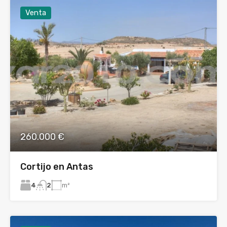
Venta
260.000 €
Cortijo en Antas
4
m²
2