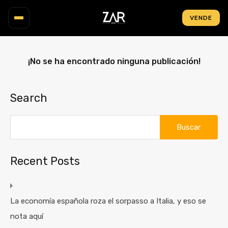
VENDE
INMUEBLES
¡No se ha encontrado ninguna publicación!
MAPA
ZONAS
Search
OBRA NUEVA
INVERSIÓN
Recent Posts
NOSOTROS
BLOG
La economía española roza el sorpasso a Italia, y eso se
CONTACTO
nota aquí